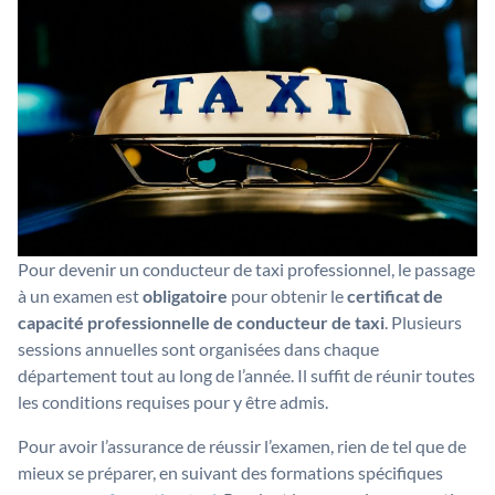
Pour devenir un conducteur de taxi professionnel, le passage
à un examen est
obligatoire
pour obtenir le
certificat de
capacité professionnelle de conducteur de taxi
. Plusieurs
sessions annuelles sont organisées dans chaque
département tout au long de l’année. Il suffit de réunir toutes
les conditions requises pour y être admis.
Pour avoir l’assurance de réussir l’examen, rien de tel que de
mieux se préparer, en suivant des formations spécifiques