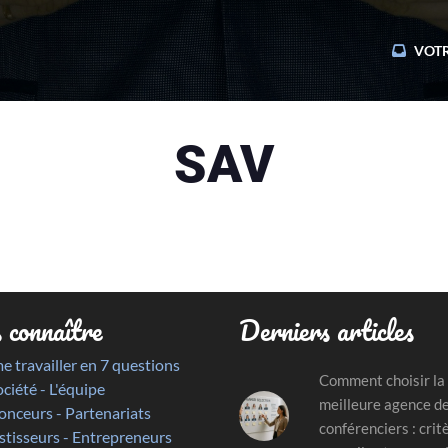
VOTR
SAV
 connaître
Derniers articles
me travailler en 7 questions
Comment choisir la
ociété - L'équipe
meilleure agence d
nceurs - Partenariats
conférenciers : crit
stisseurs - Entrepreneurs