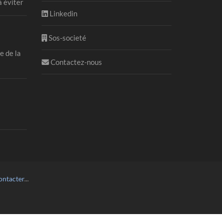
à éviter
Linkedin
Sos-societé
 de la
Contactez-nous
ontacter
...