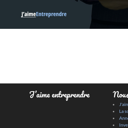
J’aime entreprendre
Nous
J'ai
La s
Anno
Inve