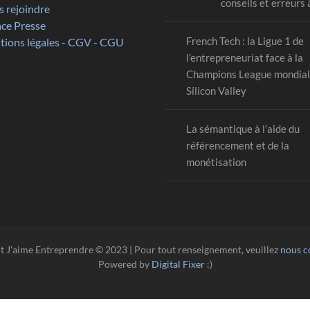
conseils et erreurs 
 rejoindre
ce Presse
French Tech : la Ligue 1 de
ions légales - CGV - CGU
l’entrepreneuriat face à la
Champions League mondiale
Silicon Valley
La sémantique à l’aide du
référencement et de la
monétisation
t J'aime Entreprendre © 2023 | Pour tout renseignement, veuillez
nous c
Powered by
Digital Fixer
:)