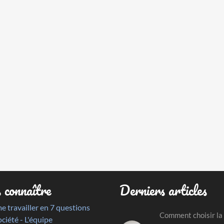
 connaître
Derniers articles
me travailler en 7 questions
Comment choisir la
ociété - L'équipe