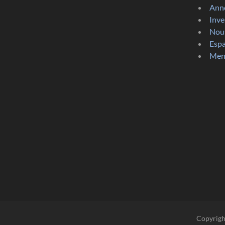
Anno
Inve
Nous
Espa
Ment
Copyrigh