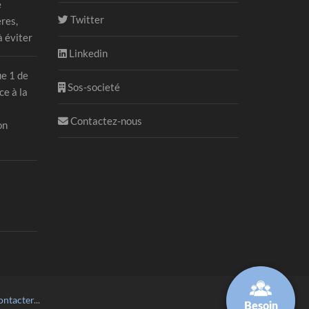
e
Twitter
ères,
à éviter
Linkedin
ue 1 de
Sos-societé
ce à la
Contactez-nous
on
ontacter
...
Besoin